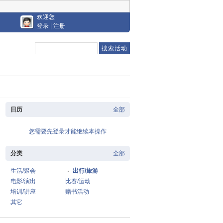
欢迎您
登录
|
注册
日历
全部
您需要先登录才能继续本操作
分类
全部
生活/聚会
出行/旅游
电影/演出
比赛/运动
培训/讲座
赠书活动
其它