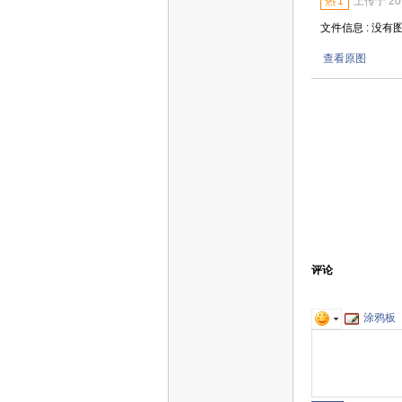
热
1
上传于 2016
文件信息 : 没有
查看原图
评论
涂鸦板