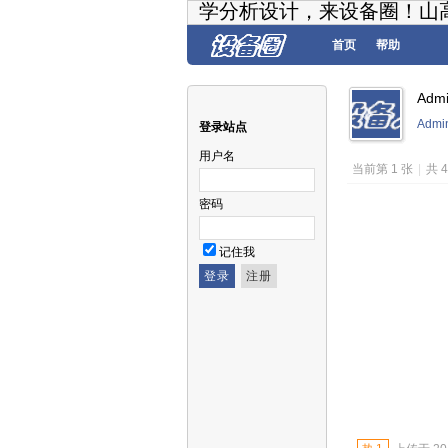
学分析设计，来设备圈！山
首页
帮助
Adm
Admi
登录站点
用户名
当前第 1 张
|
共 
密码
记住我