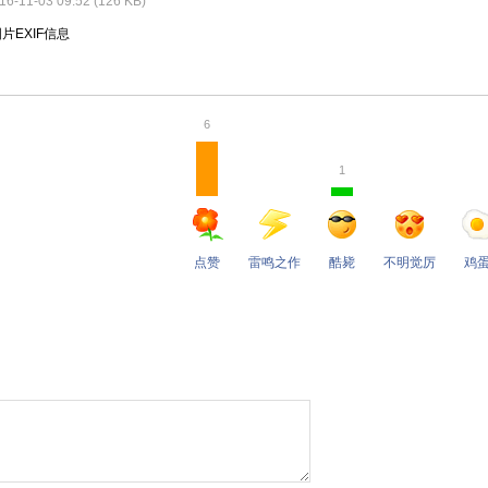
-11-03 09:52 (126 KB)
图片EXIF信息
6
1
点赞
雷鸣之作
酷毙
不明觉厉
鸡