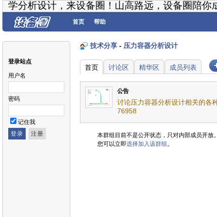
学分析设计，来设备圈！山高路远，设备圈陪你
首页
帮助
技术分享
-
压力容器分析设计
登录站点
首页
讨论区
精华区
成员列表
用户名
公告
密码
讨论压力容器分析设计相关的各种
76958
记住我
本群组目前不是公开状态，只对内部成员开放
您可以立即
选择加入该群组
。