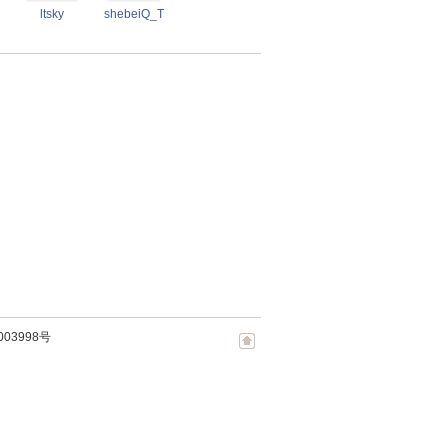
ltsky
shebeiQ_TC
003998号