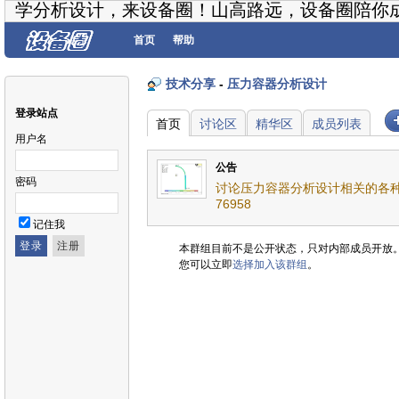
学分析设计，来设备圈！山高路远，设备圈陪你
首页
帮助
技术分享
-
压力容器分析设计
登录站点
首页
讨论区
精华区
成员列表
用户名
公告
密码
讨论压力容器分析设计相关的各种
76958
记住我
本群组目前不是公开状态，只对内部成员开放
您可以立即
选择加入该群组
。