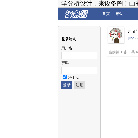
学分析设计，来设备圈！山
首页
帮助
jin
jing
登录站点
用户名
当前第 1 张
|
共 
密码
记住我