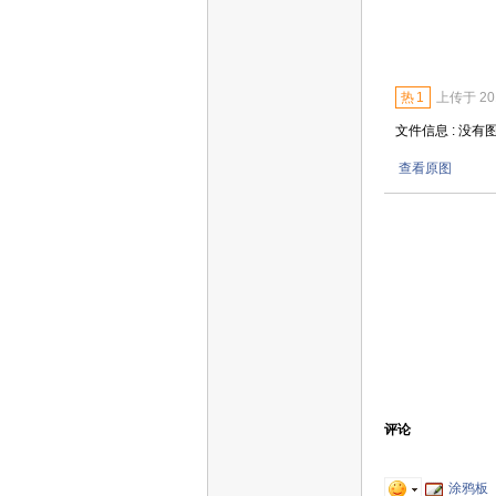
热
1
上传于 2014
文件信息 : 没有
查看原图
评论
涂鸦板