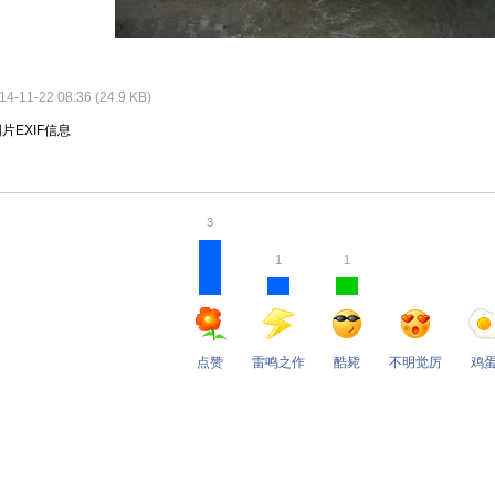
-11-22 08:36 (24.9 KB)
图片EXIF信息
3
1
1
点赞
雷鸣之作
酷毙
不明觉厉
鸡