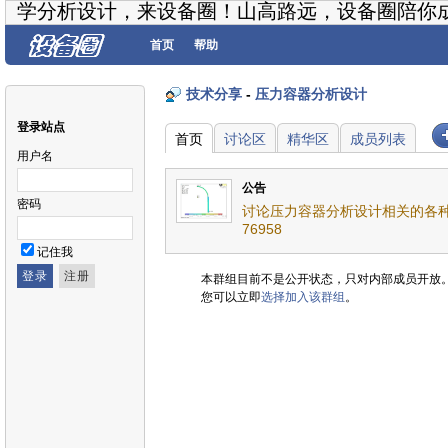
学分析设计，来设备圈！山高路远，设备圈陪你
首页
帮助
技术分享
-
压力容器分析设计
登录站点
首页
讨论区
精华区
成员列表
用户名
公告
密码
讨论压力容器分析设计相关的各种
76958
记住我
本群组目前不是公开状态，只对内部成员开放
您可以立即
选择加入该群组
。