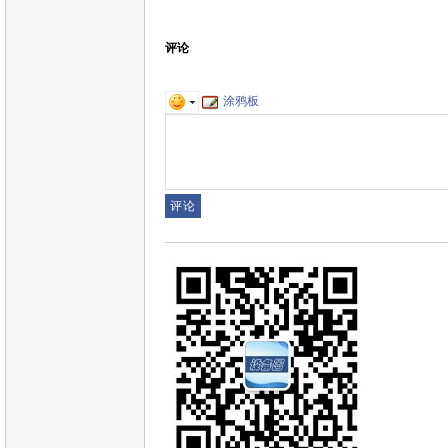
评论
涂鸦板