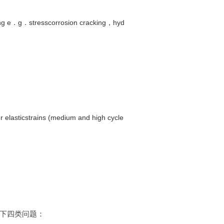
king e．g．stresscorrosion cracking，hyd
r elasticstrains (medium and high cycle
下四类问题：