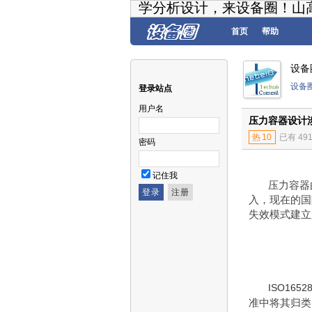
学分析设计，来设备圈！山
首页
帮助
设备
设备
登录站点
用户名
压力容器设计
热
10
已有 49
密码
记住我
压力容器
入，现在的国
失效模式建立
ISO1652
准中将其归类