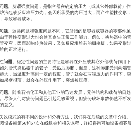
问题
。所谓强度问题，是指容器在确定的压力（或其它外部载荷）作
炉汽包或反应堆压力壳，会因所承受的内压过大，而产生塑性变形
，导致容器破坏。
问题
。这类问题和强度问题不同，它所指的是容器或容器的零部件虽
由于弹性变形过大也会使其丧失正常工作能力。例如，换热器中的
管变弯，因而影响传热效果，又如反应堆堆芯的栅格板，如果变形
堆的正常运行。
性问题
。稳定性问题的主要特征是容器在外压或其它外部载荷作用下
如列管式换热器中的管子，受热后膨胀，但是，这种膨胀受到两端
越大，当温度升高到一定的程度，管子就会在两端压力的作用下，
如果壁很薄，就会在外压作用下，突然被压瘪。
问题
。随着石油化工和其他工业的迅速发展，元件结构和载荷的日趋
。尽管人们对疲劳问题已引起足够重视，但疲劳破坏事故仍然不断
的意义。
失效模式的有不同的设计和分析方法，我们将在后续的文章中介绍。
阅设备圈第
56
和
57
次在线组会和相关课程，详细咨询可加设备圈客