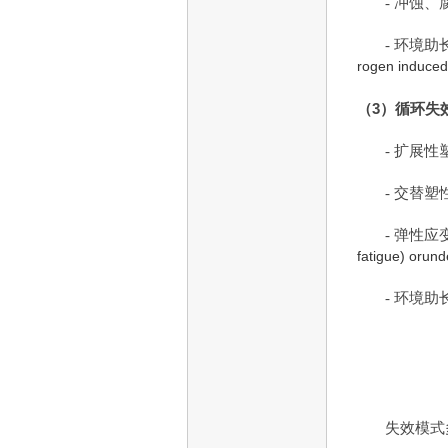
- 冲蚀、
- 环境
rogen induced
（3）
循环失
- 扩展
- 交替塑
- 弹性
fatigue) orunde
- 环境助
失效模式