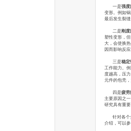
一是
强度
变形。例如锅
最后发生裂缝
二是
刚度
塑性变形，但
大，会使换热
因而影响反应
三是
稳定
工作能力。例
度越高，压力
元件的包壳，
四是
疲劳
主要原因之一
研究具有重要
针对各个
介绍，可以参