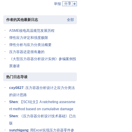
分享
举报
作者的其他最新日志
全部
ASME核电高温规范发展历程
弹性应力评定和强度极限
弹性分析与应力分类法概要
压力容器还是很有趣的
《大型压力容器分析设计实例》参编案例投
票邀请
热门日志导读
cxy0827
:
压力容器分析设计之应力分类法
的设计思路
Shen
:
【SCI论文】A ratcheting assessme
nt method based on cumulative damage
Shen
:
《压力容器分析设计技术基础》已出
版
sunzhigang
:
用Excel实现压力容器零件参