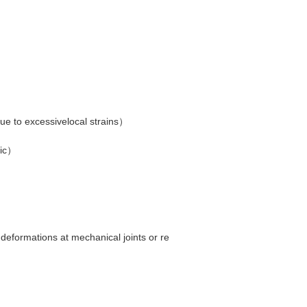
due to excessivelocal strains）
tic）
eformations at mechanical joints or re