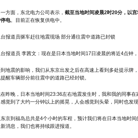
另一方面，东北电力公司表示，
截至当地时间凌晨2时20分，以宫
户停电
。目前正在恢复供电中。
总台报道员驱车赶往地震现场 部分通往震中道路已封锁
总台报道员 李茜文：现在是日本当地时间17日凌晨的将近4点钟
受到地震的影响，我们从东京出发之后在高速上看到多处提示牌
也提醒车辆部分前往震中的道路已经封锁。
就在昨晚，日本当地时间23:36左右地震发生时，我和我的同事
中感觉到了大约一分钟以上的摇晃，人会感觉到头晕，同时也发
从东京到福岛总共是4个小时的车程，预计我们将在日本当地时间
最新消息，我们也将持续跟进报道。