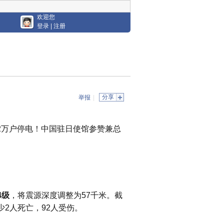
欢迎您
登录
|
注册
分享
举报
|
.2万户停电！中国驻日使馆参赞兼总
4级
，将震源深度调整为57千米。截
少2人死亡，92人受伤。