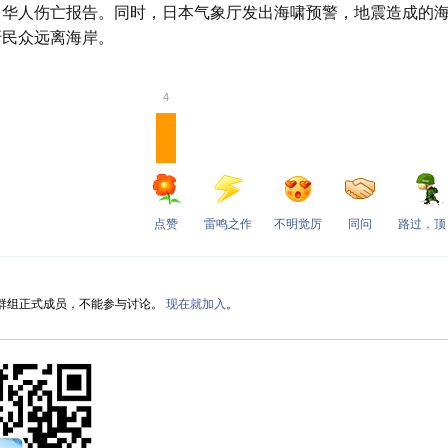
日华人伤亡报告。同时，日本气象厅发出海啸预警，地震造成的海
吁民众远离海岸。
4
点赞
雷鸣之作
不明觉厉
同问
路过，顶
群组正式成员，不能参与讨论。
现在就加入
。