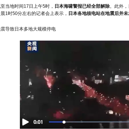
截至当地时间17日上午5时，
日本海啸警报已经全部解除
。此外，
凌晨1时50分左右的记者会上表示，
日本各地核电站在地震后并未
强震导致日本多地大规模停电