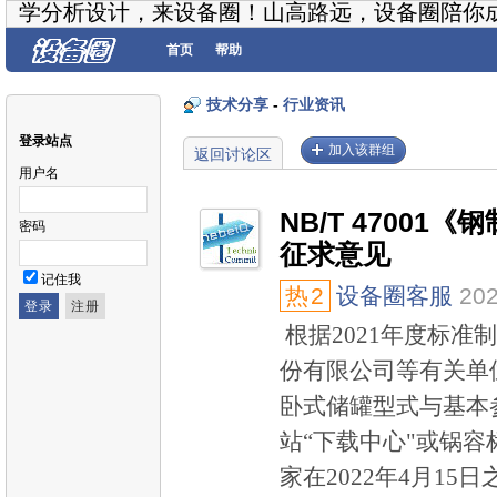
学分析设计，来设备圈！山高路远，设备圈陪你
首页
帮助
技术分享
-
行业资讯
登录站点
加入该群组
返回讨论区
用户名
NB/T 4700
密码
征求意见
记住我
热
2
设备圈客服
202
根据2021年度标
份有限公司等有关单位
卧式储罐型式与基本
站“下载中心"或锅容标委
家在2022年4月1