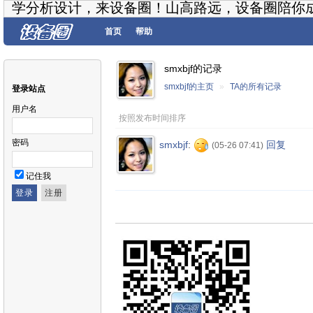
学分析设计，来设备圈！山高路远，设备圈陪你
首页
帮助
smxbjf的记录
smxbjf的主页
»
TA的所有记录
登录站点
用户名
按照发布时间排序
密码
smxbjf
:
回复
(05-26 07:41)
记住我