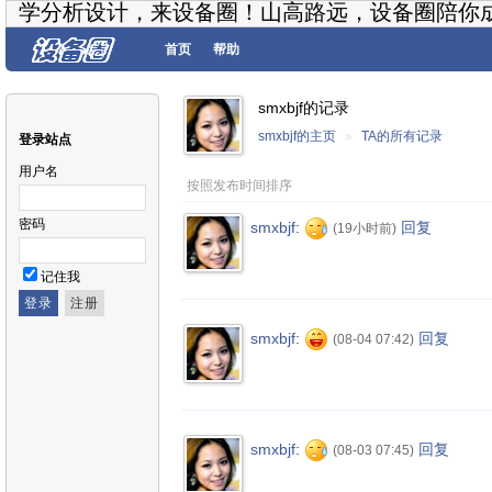
学分析设计，来设备圈！山高路远，设备圈陪你
首页
帮助
smxbjf的记录
smxbjf的主页
»
TA的所有记录
登录站点
用户名
按照发布时间排序
密码
smxbjf
:
回复
(19小时前)
记住我
smxbjf
:
回复
(08-04 07:42)
smxbjf
:
回复
(08-03 07:45)