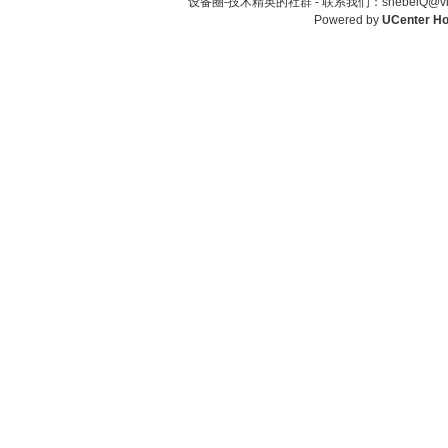
设备圈-技术精英的社群 -
联系我们：shebeiQ@vip
Powered by
UCenter H