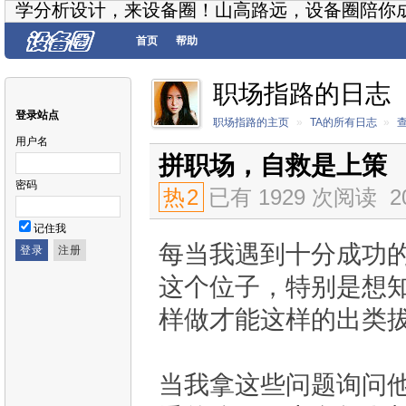
学分析设计，来设备圈！山高路远，设备圈陪你
首页
帮助
职场指路的日志
登录站点
职场指路的主页
»
TA的所有日志
»
用户名
拼职场，自救是上策
密码
热
2
已有 1929 次阅读
2
记住我
每当我遇到十分成功
这个位子，特别是想
样做才能这样的出类拔
当我拿这些问题询问