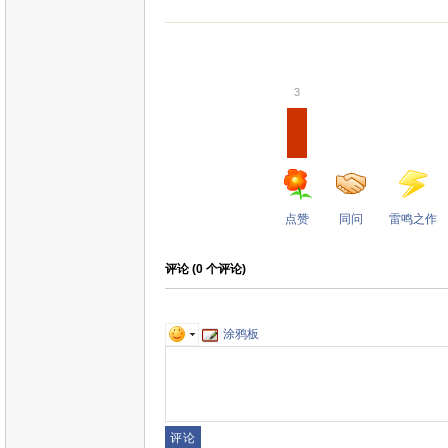
3
点赞
同问
雷鸣之作
评论 (
0
个评论)
涂鸦板