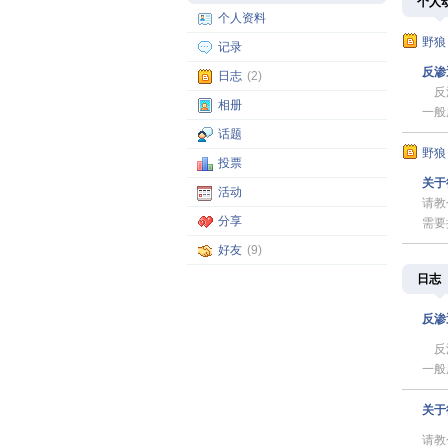
个人
个人资料
野狼
记录
反渗
日志
(2)
反渗
相册
一般
话题
野狼
投票
关于
活动
请教
分享
需要
好友
(9)
日志
反渗
反渗
一般
关于
请教