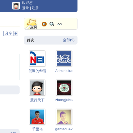
欢迎您
登录
|
注册
分享
好友
全部(9)
低调的华丽ysg
Administrator
慧行天下
zhangjuhua
千里马
gantao0429