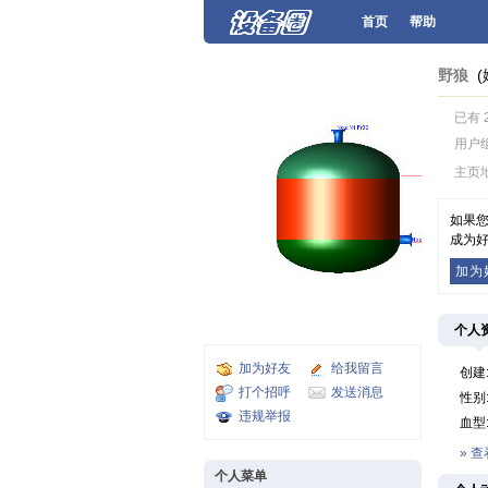
首页
帮助
野狼
(
已有 
用户
主页
如果
成为好
加为
个人
加为好友
给我留言
创建
打个招呼
发送消息
性别
违规举报
血型
» 
个人菜单