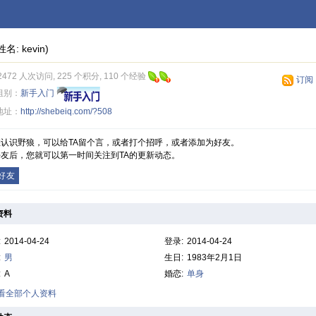
姓名: kevin)
2472 人次访问, 225 个积分, 110 个经验
订阅
组别：
新手入门
地址：
http://shebeiq.com/?508
您认识野狼，可以给TA留个言，或者打个招呼，或者添加为好友。
友后，您就可以第一时间关注到TA的更新动态。
好友
资料
:
2014-04-24
登录:
2014-04-24
:
男
生日:
1983年2月1日
:
A
婚恋:
单身
查看全部个人资料