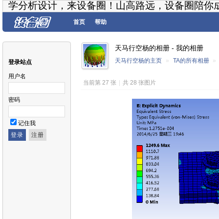
学分析设计，来设备圈！山高路远，设备圈陪你
首页
帮助
天马行空杨的相册 - 我的相册
天马行空杨的主页
»
TA的所有相册
»
登录站点
用户名
当前第 27 张
|
共 28 张图片
密码
记住我