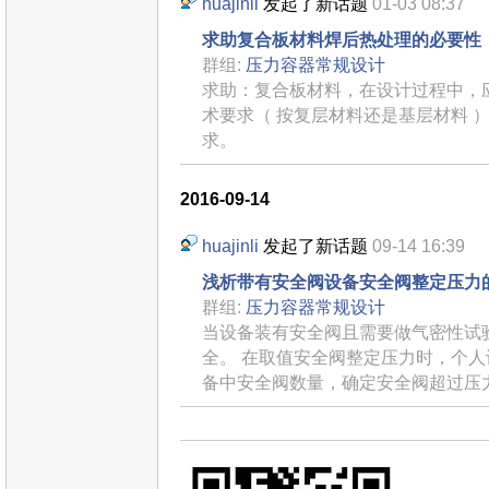
huajinli
发起了新话题
01-03 08:37
求助复合板材料焊后热处理的必要性
群组:
压力容器常规设计
求助：复合板材料，在设计过程中，
术要求（ 按复层材料还是基层材料 
求。
2016-09-14
huajinli
发起了新话题
09-14 16:39
浅析带有安全阀设备安全阀整定压力
群组:
压力容器常规设计
当设备装有安全阀且需要做气密性试
全。 在取值安全阀整定压力时，个人
备中安全阀数量，确定安全阀超过压