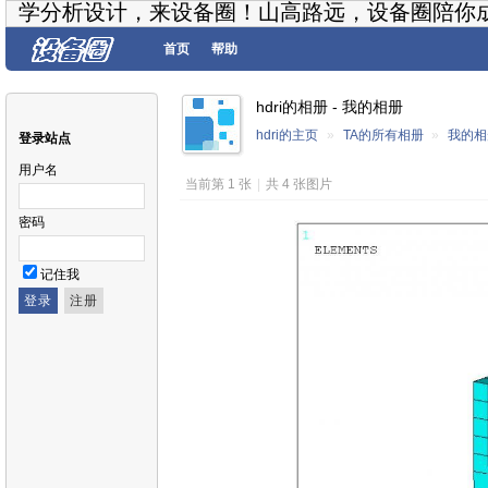
学分析设计，来设备圈！山高路远，设备圈陪你
首页
帮助
hdri的相册 - 我的相册
hdri的主页
»
TA的所有相册
»
我的相
登录站点
用户名
当前第 1 张
|
共 4 张图片
密码
记住我