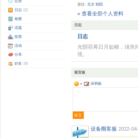
记录
居住:
北京
朝阳
日志
(2)
» 查看全部个人资料
相册
日志
话题
日志
投票
活动
光阴荏苒日月如梭，须臾
境。
分享
好友
(9)
留言板
涂鸦板
设备圈客服
2022-04