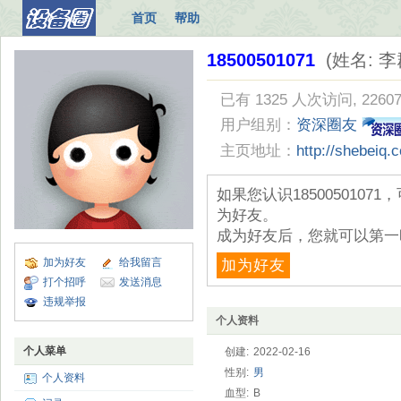
首页
帮助
18500501071
(姓名: 李
已有 1325 人次访问, 2260
用户组别：
资深圈友
主页地址：
http://shebeiq
如果您认识185005010
为好友。
成为好友后，您就可以第一
加为好友
给我留言
加为好友
打个招呼
发送消息
违规举报
个人资料
个人菜单
创建:
2022-02-16
性别:
男
个人资料
血型:
B