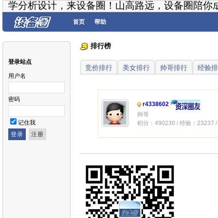
学分析设计，来设备圈！山高路远，设备圈陪你
首页
帮助
排行榜
登录站点
竞价排行
美女排行
帅哥排行
经验排
用户名
密码
r4338602
帅哥
记住我
积分：490230 / 经验：23237 