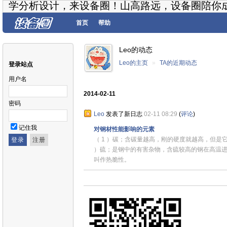
学分析设计，来设备圈！山高路远，设备圈陪你
首页
帮助
Leo的动态
Leo的主页
»
TA的近期动态
登录站点
用户名
2014-02-11
密码
Leo
发表了新日志
02-11 08:29
(
评论
)
记住我
对钢材性能影响的元素
（ 1 ）碳；含碳量越高，刚的硬度就越高，但是它
）硫；是钢中的有害杂物，含硫较高的钢在高温
叫作热脆性。