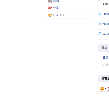
活动
励积
分享
smxb
好友
(11)
smxb
smxb
日志
建议
分析
留言