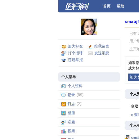
首页
帮助
smxbjf
已有 
用户
加为好友
给我留言
主页
打个招呼
发送消息
违规举报
如果您
成为好
个人菜单
加为
个人资料
个人
记录
(89)
日志
(2)
创建
相册
» 
话题
个人
投票
smxb