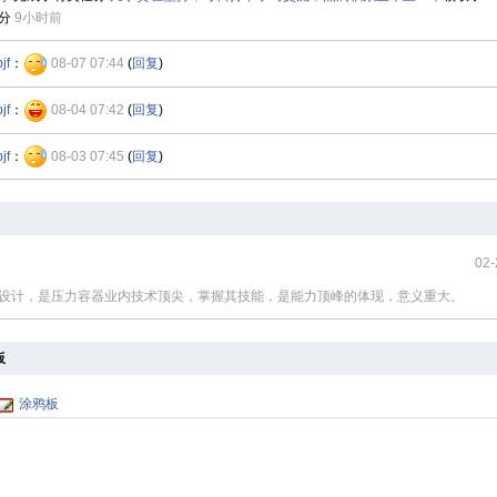
分
9小时前
jf
：
08-07 07:44
(
回复
)
jf
：
08-04 07:42
(
回复
)
jf
：
08-03 07:45
(
回复
)
02-
设计，是压力容器业内技术顶尖，掌握其技能，是能力顶峰的体现，意义重大。
板
涂鸦板