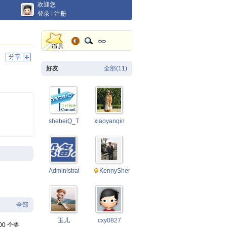
欢迎您
登录
|
注册
分享
好友
全部(11)
shebeiQ_TC
xiaoyanqin
Administrator
KennyShen
全部
玉儿
cxy0827
00 个奖