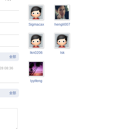
Sigmacax
hengli007
lkn0206
lsk
全部
28 08:36
lyyifeng
全部