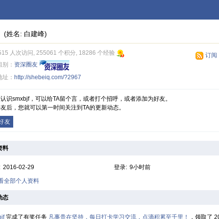
(姓名: 白建峰)
515 人次访问, 255061 个积分, 18286 个经验
订阅
组别：
资深圈友
地址：
http://shebeiq.com/?2967
认识smxbjf，可以给TA留个言，或者打个招呼，或者添加为好友。
友后，您就可以第一时间关注到TA的更新动态。
好友
资料
:
2016-02-29
登录:
9小时前
查看全部个人资料
动态
jf
完成了有奖任务
凡事贵在坚持，每日打卡学习交流，点滴积累至千里！
，领取了 2