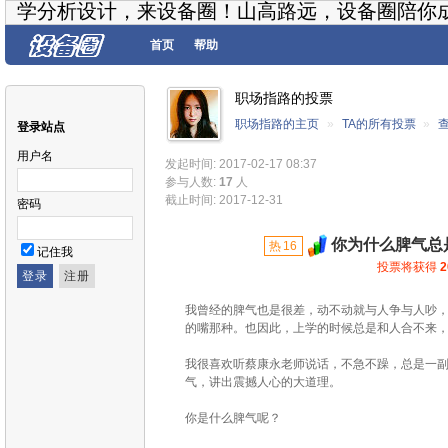
学分析设计，来设备圈！山高路远，设备圈陪你
首页
帮助
职场指路的投票
职场指路的主页
»
TA的所有投票
»
登录站点
用户名
发起时间: 2017-02-17 08:37
参与人数:
17
人
截止时间: 2017-12-31
密码
你为什么脾气总
热
16
记住我
[过期]
投票将获得
2
我曾经的脾气也是很差，动不动就与人争与人吵
的嘴那种。也因此，上学的时候总是和人合不来
我很喜欢听蔡康永老师说话，不急不躁，总是一
气，讲出震撼人心的大道理。
你是什么脾气呢？