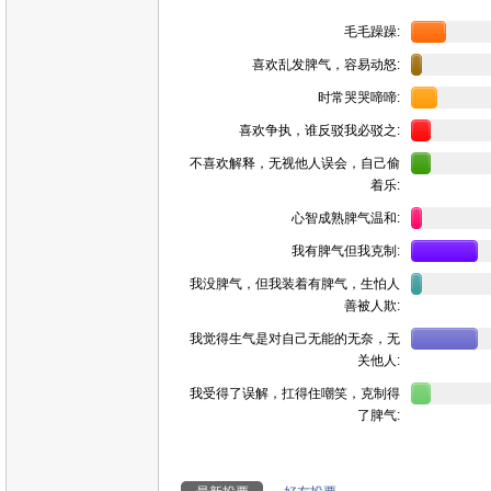
毛毛躁躁:
喜欢乱发脾气，容易动怒:
时常哭哭啼啼:
喜欢争执，谁反驳我必驳之:
不喜欢解释，无视他人误会，自己偷
着乐:
心智成熟脾气温和:
我有脾气但我克制:
我没脾气，但我装着有脾气，生怕人
善被人欺:
我觉得生气是对自己无能的无奈，无
关他人:
我受得了误解，扛得住嘲笑，克制得
了脾气: