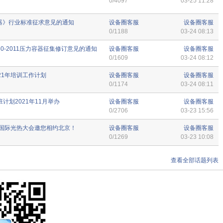
0/4097
03-25 11:28
器》行业标准征求意见的通知
设备圈客服
设备圈客服
0/1188
03-24 08:13
150-2011压力容器征集修订意见的通知
设备圈客服
设备圈客服
0/1609
03-24 08:12
21年培训工作计划
设备圈客服
设备圈客服
0/1174
03-24 08:11
计划2021年11月举办
设备圈客服
设备圈客服
0/2706
03-23 15:56
国国际光热大会邀您相约北京！
设备圈客服
设备圈客服
0/1269
03-23 10:08
查看全部话题列表