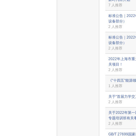
7 人推荐
标准公告｜202
设备部分）
2 人推荐
标准公告｜202
设备部分）
2 人推荐
2022年上海市
关项目！
2 人推荐
《“十四五”能源
1 人推荐
关于“首届力学交
2 人推荐
关于2022年第
专题培训班有关
2 人推荐
GB/T 2769