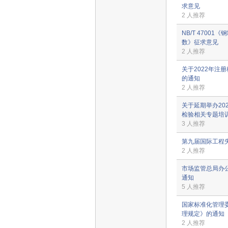
求意见
2 人推荐
NB/T 4700
数》征求意见
2 人推荐
关于2022年注
的通知
2 人推荐
关于延期举办20
检验相关专题培
3 人推荐
第九届国际工程
2 人推荐
市场监管总局办
通知
5 人推荐
国家标准化管理
理规定》的通知
2 人推荐