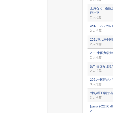
上海石化一裂解
已扑灭
2 人推荐
ASME PVP 2021 
2 人推荐
2021第八届中
2 人推荐
2021中国力学
2 人推荐
第25届国际理论与
2 人推荐
2021年国际结
3 人推荐
“中核理工学院”
3 人推荐
[wmvc2022] Call
2