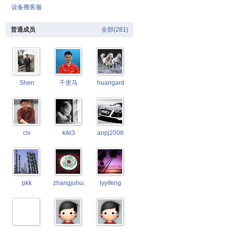
设备圈客服
普通成员
全部(281)
Shen
千里马
huangard
civ
kiki3
anpj2008
pkk
zhangjuhua
lyyifeng